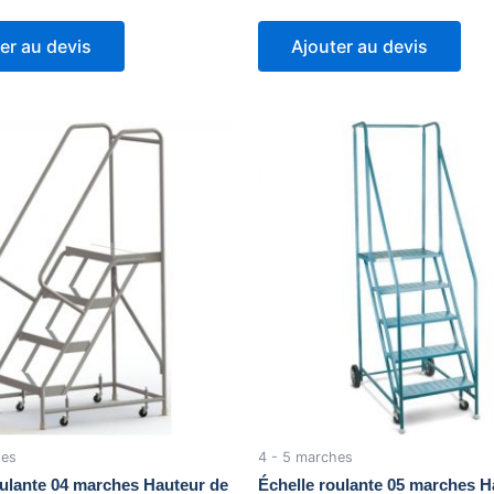
er au devis
Ajouter au devis
Original
Current
Original
Current
price
price
price
price
was:
is:
was:
is:
2,275.00$.
1,775.00$.
729.00$.
625.00$.
hes
4 - 5 marches
oulante 04 marches Hauteur de
Échelle roulante 05 marches H