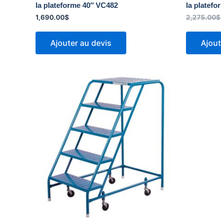
la plateforme 40″ VC482
la platef
1,690.00
$
2,275.00
$
Ajouter au devis
Ajout