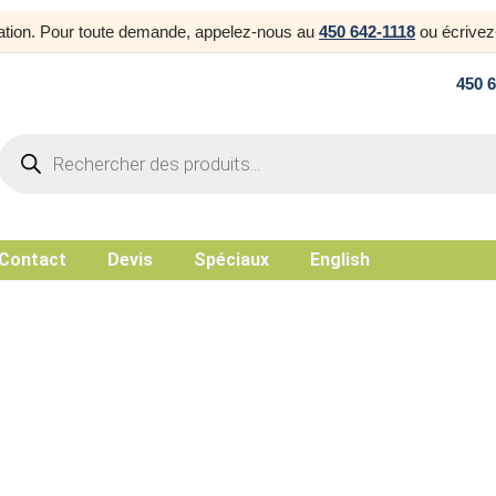
uration. Pour toute demande, appelez-nous au
450 642-1118
ou écrive
450 
Products
search
Contact
Devis
Spéciaux
English