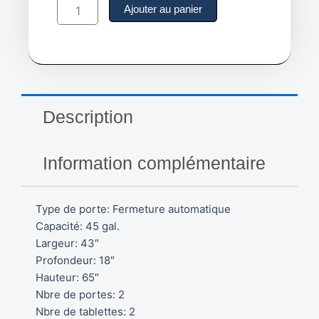
de
Ajouter au panier
Armoire
pour
produits
inflammables,
45
gallons
-
Description
Portes
fermeture
automatique
Information complémentaire
-
SGU466
Type de porte: Fermeture automatique
Capacité: 45 gal.
Largeur: 43″
Profondeur: 18″
Hauteur: 65″
Nbre de portes: 2
Nbre de tablettes: 2