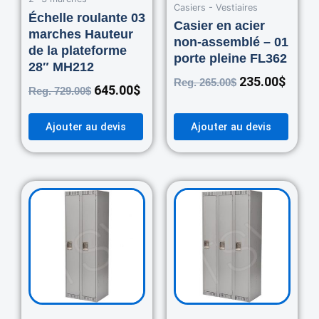
Casiers - Vestiaires
Échelle roulante 03
Casier en acier
marches Hauteur
non-assemblé – 01
de la plateforme
porte pleine FL362
28″ MH212
235.00
$
Reg.
265.00
$
645.00
$
Reg.
729.00
$
Ajouter au devis
Ajouter au devis
Original
Current
Original
Curre
price
price
price
price
was:
is:
was:
is:
460.00$.
420.00$.
670.00$.
550.0