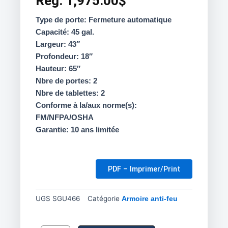
Reg.
1,975.00
$
Type de porte: Fermeture automatique
Capacité: 45 gal.
Largeur: 43″
Profondeur: 18″
Hauteur: 65″
Nbre de portes: 2
Nbre de tablettes: 2
Conforme à la/aux norme(s):
FM/NFPA/OSHA
Garantie: 10 ans limitée
PDF – Imprimer/Print
UGS
SGU466
Catégorie
Armoire anti-feu
quantité