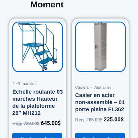
Moment
Original
Current
Original
Curre
price
price
price
price
was:
is:
was:
is:
729.00$.
645.00$.
265.00$.
235.0
2 -3 marches
Casiers - Vestiaires
Échelle roulante 03
Casier en acier
marches Hauteur
non-assemblé – 01
de la plateforme
porte pleine FL362
28″ MH212
235.00
$
Reg.
265.00
$
645.00
$
Reg.
729.00
$