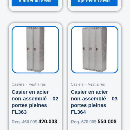
Ajouter au devis
Ajouter au devis
Original
Current
Original
Curre
price
price
price
price
was:
is:
was:
is:
460.00$.
420.00$.
670.00$.
550.0
Casiers - Vestiaires
Casiers - Vestiaires
Casier en acier
Casier en acier
non-assemblé – 02
non-assemblé – 03
portes pleines
portes pleines
FL363
FL364
420.00
$
550.00
$
Reg.
460.00
$
Reg.
670.00
$