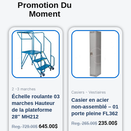
Promotion Du
Moment
Original
Current
Original
Curre
price
price
price
price
was:
is:
was:
is:
729.00$.
645.00$.
265.00$.
235.0
2 -3 marches
Casiers - Vestiaires
Échelle roulante 03
Casier en acier
marches Hauteur
non-assemblé – 01
de la plateforme
porte pleine FL362
28″ MH212
235.00
$
Reg.
265.00
$
645.00
$
Reg.
729.00
$