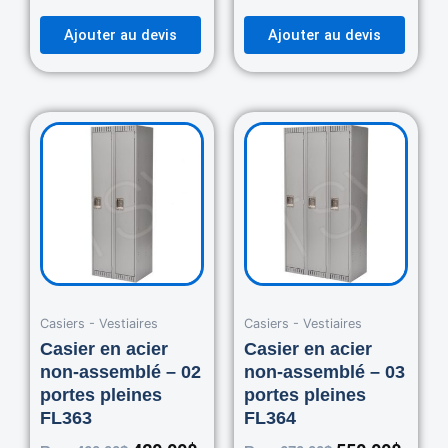
Ajouter au devis
Ajouter au devis
Original
Current
Original
Curre
price
price
price
price
was:
is:
was:
is:
460.00$.
420.00$.
670.00$.
550.0
Casiers - Vestiaires
Casiers - Vestiaires
Casier en acier
Casier en acier
non-assemblé – 02
non-assemblé – 03
portes pleines
portes pleines
FL363
FL364