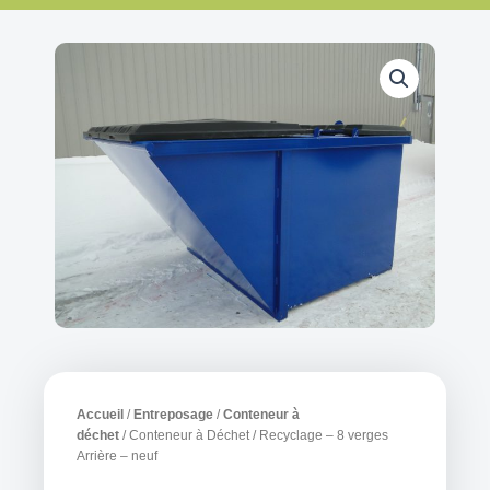
Accueil
/
Entreposage
/
Conteneur à
déchet
/ Conteneur à Déchet / Recyclage – 8 verges
Arrière – neuf