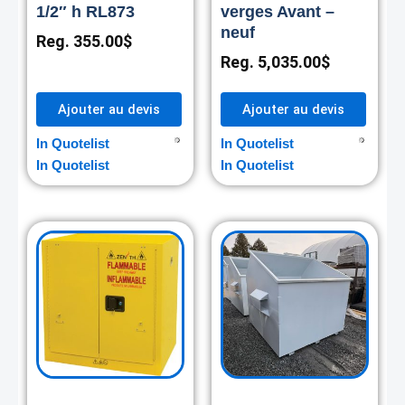
1/2″ h RL873
verges Avant –
neuf
Reg.
355.00
$
Reg.
5,035.00
$
Ajouter au devis
Ajouter au devis
In Quotelist
In Quotelist
In Quotelist
In Quotelist
Current
Original
price
price
is:
was:
2,270.00$.
2,345.00$.