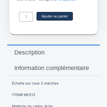
quantité
de
Ajouter au panier
Échelle
roulante
03
marches
Hauteur
de
la
Description
plateforme
28"
MH212
Information complémentaire
Échelle sur roue 3 marches
ITEM# MH212
Matériau du cadre: Acier