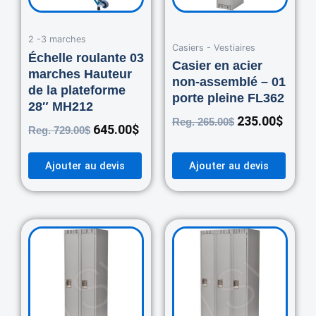
2 -3 marches
Casiers - Vestiaires
Échelle roulante 03
Casier en acier
marches Hauteur
non-assemblé – 01
de la plateforme
porte pleine FL362
28″ MH212
235.00
$
Reg.
265.00
$
645.00
$
Reg.
729.00
$
Ajouter au devis
Ajouter au devis
Original
Current
Original
Curre
price
price
price
price
was:
is:
was:
is:
460.00$.
420.00$.
670.00$.
550.0