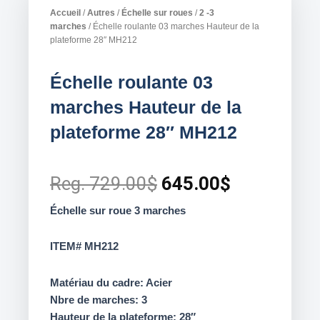
Accueil
/
Autres
/
Échelle sur roues
/
2 -3
marches
/ Échelle roulante 03 marches Hauteur de la
plateforme 28″ MH212
Échelle roulante 03
marches Hauteur de la
plateforme 28″ MH212
Original
Current
Reg.
729.00
$
645.00
$
price
price
Échelle sur roue 3 marches
was:
is:
ITEM# MH212
729.00$.
645.00$.
Matériau du cadre: Acier
Nbre de marches: 3
Hauteur de la plateforme: 28″