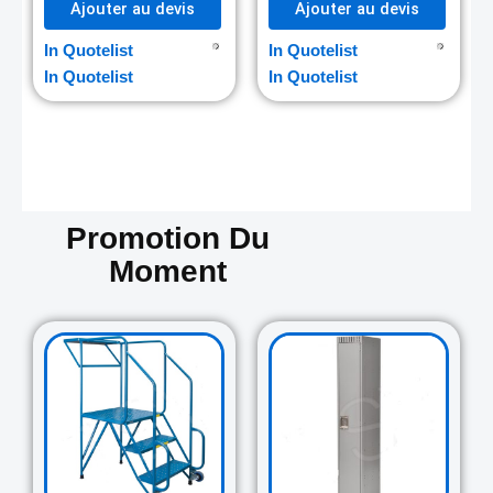
Ajouter au devis
Ajouter au devis
In Quotelist
In Quotelist
In Quotelist
In Quotelist
Promotion Du
Moment
Original
Current
Original
Curre
price
price
price
price
was:
is:
was:
is:
729.00$.
645.00$.
265.00$.
235.0