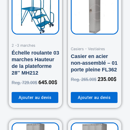
was:
is:
was:
is:
729.00$.
645.00$.
265.00$.
235.0
2 -3 marches
Casiers - Vestiaires
Échelle roulante 03
Casier en acier
marches Hauteur
non-assemblé – 01
de la plateforme
porte pleine FL362
28″ MH212
235.00
$
Reg.
265.00
$
645.00
$
Reg.
729.00
$
Ajouter au devis
Ajouter au devis
Original
Current
Original
Curre
price
price
price
price