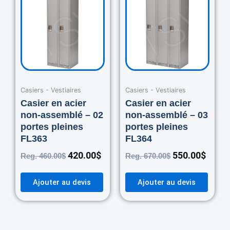
was:
is:
was:
is:
460.00$.
420.00$.
670.00$.
550.0
Casiers - Vestiaires
Casiers - Vestiaires
Casier en acier
Casier en acier
non-assemblé – 02
non-assemblé – 03
portes pleines
portes pleines
FL363
FL364
420.00
$
550.00
$
Reg.
460.00
$
Reg.
670.00
$
Ajouter au devis
Ajouter au devis