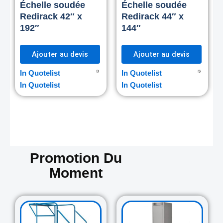
Échelle soudée
Échelle soudée
Redirack 42″ x
Redirack 44″ x
192″
144″
Ajouter au devis
Ajouter au devis
In Quotelist
In Quotelist
In Quotelist
In Quotelist
Promotion Du
Moment
Original
Current
Original
Curre
price
price
price
price