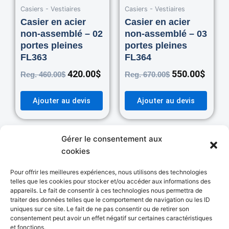
Casiers - Vestiaires
was:
is:
Casiers - Vestiaires
was:
is:
460.00$.
420.00$.
670.00$.
550.0
Casier en acier
Casier en acier
non-assemblé – 02
non-assemblé – 03
portes pleines
portes pleines
FL363
FL364
420.00
$
550.00
$
Reg.
460.00
$
Reg.
670.00
$
Ajouter au devis
Ajouter au devis
Gérer le consentement aux
cookies
Pour offrir les meilleures expériences, nous utilisons des technologies
Autres Catégories
telles que les cookies pour stocker et/ou accéder aux informations des
appareils. Le fait de consentir à ces technologies nous permettra de
MANUTENTION
ENTREPOSAGE
traiter des données telles que le comportement de navigation ou les ID
126 PRODUCTS
133 PRODUCTS
uniques sur ce site. Le fait de ne pas consentir ou de retirer son
consentement peut avoir un effet négatif sur certaines caractéristiques
et fonctions.