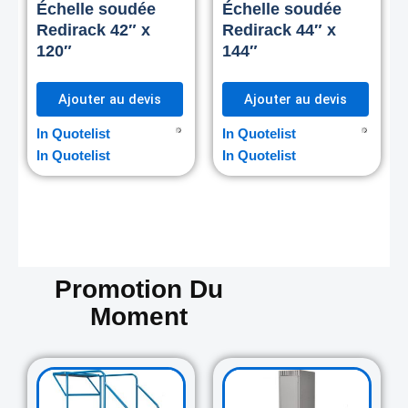
Échelle soudée
Échelle soudée
Redirack 42″ x
Redirack 44″ x
120″
144″
Ajouter au devis
Ajouter au devis
In Quotelist
In Quotelist
In Quotelist
In Quotelist
Promotion Du
Moment
Original
Current
Original
Curre
price
price
price
price