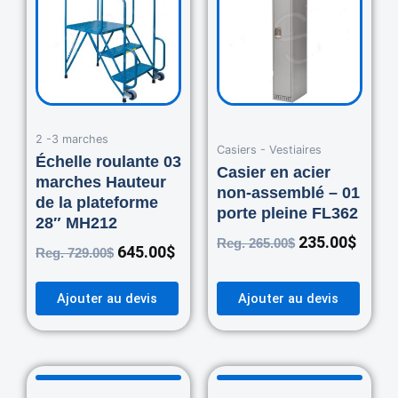
was:
is:
was:
is:
729.00$.
645.00$.
265.00$.
235.0
2 -3 marches
Casiers - Vestiaires
Échelle roulante 03
Casier en acier
marches Hauteur
non-assemblé – 01
de la plateforme
porte pleine FL362
28″ MH212
235.00
$
Reg.
265.00
$
645.00
$
Reg.
729.00
$
Ajouter au devis
Ajouter au devis
Original
Current
Original
Curre
price
price
price
price