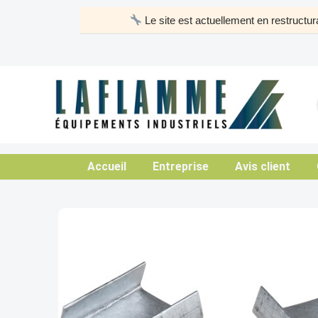
Aller
Le site est actuellement en restruct
au
contenu
Accueil
Entreprise
Avis client