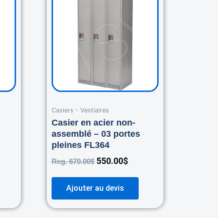
was:
is:
.00$.
670.00$.
550.00$.
Casiers - Vestiaires
Casier en acier non-
assemblé – 03 portes
pleines FL364
550.00
$
Reg.
670.00
$
Ajouter au devis