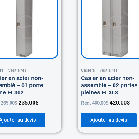
was:
is:
was:
is:
265.00$.
235.00$.
460.00$.
420
rs - Vestiaires
Casiers - Vestiaires
ier en acier non-
Casier en acier non-
emblé – 01 porte
assemblé – 02 portes
ine FL362
pleines FL363
235.00
$
420.00
$
.
265.00
$
Reg.
460.00
$
Ajouter au devis
Ajouter au devis