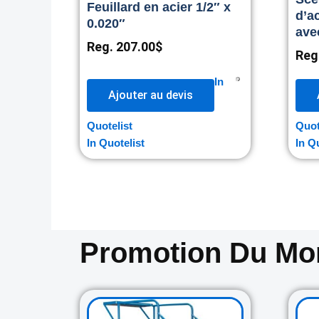
Feuillard en acier 1/2″ x
d’ac
0.020″
ave
Reg.
207.00
$
Reg
In
Ajouter au devis
Quotelist
Quot
In Quotelist
In Q
Promotion Du M
Original
Current
price
price