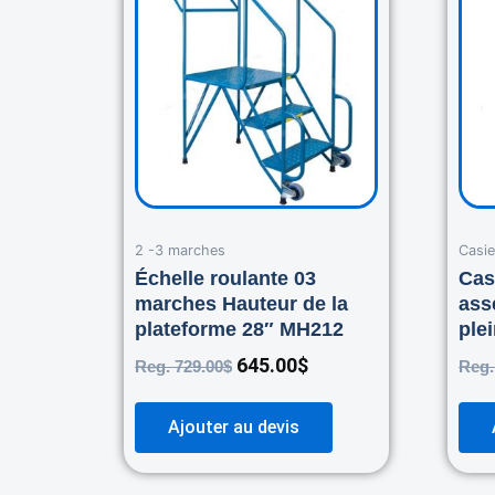
was:
is:
729.00$.
645.00$.
2 -3 marches
Casie
Échelle roulante 03
Cas
marches Hauteur de la
ass
plateforme 28″ MH212
ple
645.00
$
Reg.
729.00
$
Reg
Ajouter au devis