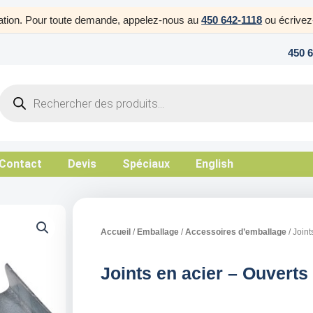
uration. Pour toute demande, appelez-nous au
450 642-1118
ou écrive
450 
Products
search
Contact
Devis
Spéciaux
English
Accueil
/
Emballage
/
Accessoires d’emballage
/ Joint
Joints en acier – Ouverts