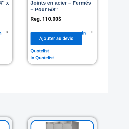
4″ x
Joints en acier – Fermés
– Pour 5/8″
Reg.
110.00
$
n
In
Ajouter au devis
Quotelist
In Quotelist
rent
Original
Current
ce
price
price