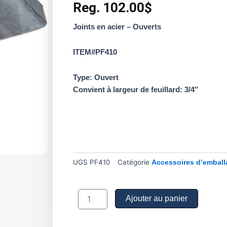
Reg.
102.00
$
Joints en acier – Ouverts
ITEM#PF410
Type: Ouvert
Convient à largeur de feuillard: 3/4″
UGS
PF410
Catégorie
Accessoires d’emball
quantité
de
Ajouter au panier
Joints
en