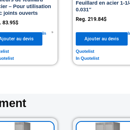
Feuillard en acier 1-1/
ier – Pour utilisation
0.031″
c joints ouverts
Reg.
219.84
$
.
83.95
$
In
I
Ajouter au devis
Ajouter au devis
elist
Quotelist
uotelist
In Quotelist
oment
Original
Current
Original
Cur
price
price
price
pri