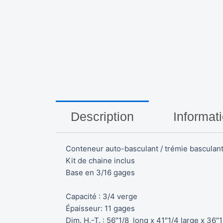
Description
Informat
Conteneur auto-basculant / trémie basculan
Kit de chaine inclus
Base en 3/16 gages
Capacité : 3/4 verge
Épaisseur: 11 gages
Dim. H.-T. : 56″1/8 long x 41″1/4 large x 36″1