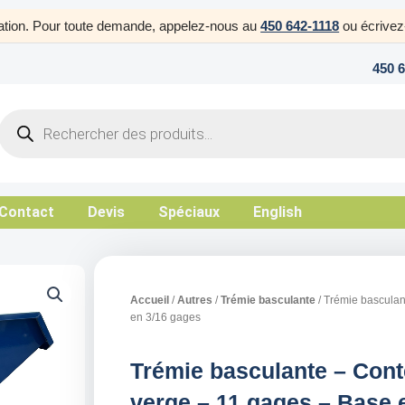
uration. Pour toute demande, appelez-nous au
450 642-1118
ou écrive
450 
Products
search
Contact
Devis
Spéciaux
English
Accueil
/
Autres
/
Trémie basculante
/ Trémie basculan
en 3/16 gages
Trémie basculante – Cont
verge – 11 gages – Base 