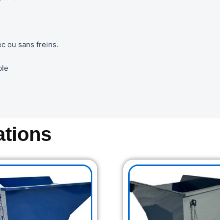
ec ou sans freins.
ble
tions