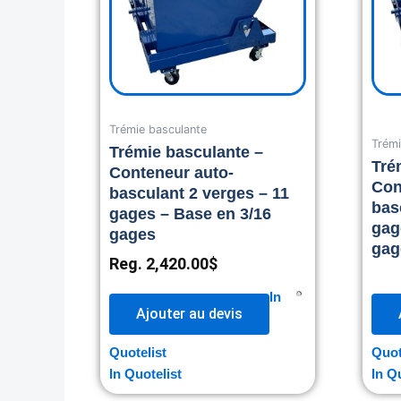
Trémie basculante
Trémi
Trémie basculante –
Tré
Conteneur auto-
Con
basculant 2 verges – 11
bas
gages – Base en 3/16
gag
gages
gag
Reg.
2,420.00
$
In
Ajouter au devis
Quotelist
Quot
In Quotelist
In Q