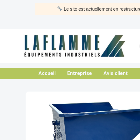
Aller
Le site est actuellement en restruct
au
contenu
Accueil
Entreprise
Avis client