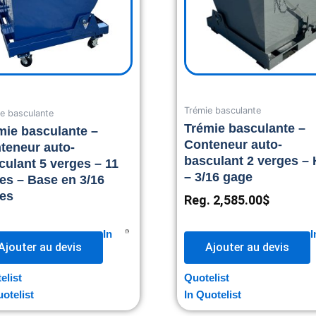
Trémie basculante
e basculante
Trémie basculante –
mie basculante –
Conteneur auto-
teneur auto-
basculant 2 verges –
culant 5 verges – 11
– 3/16 gage
es – Base en 3/16
es
Reg.
2,585.00
$
In
I
Ajouter au devis
Ajouter au devis
elist
Quotelist
uotelist
In Quotelist