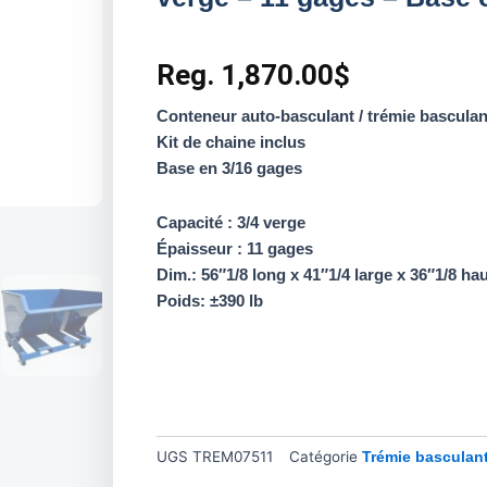
Reg.
1,870.00
$
Conteneur auto-basculant / trémie basculan
Kit de chaine inclus
Base en 3/16 gages
Capacité : 3/4 verge
Épaisseur : 11 gages
Dim.: 56″1/8 long x 41″1/4 large x 36″1/8 ha
Poids: ±390 lb
UGS
TREM07511
Catégorie
Trémie basculan