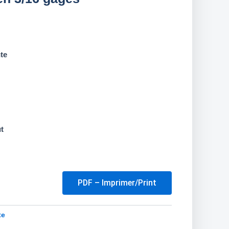
te
ut
PDF – Imprimer/Print
te