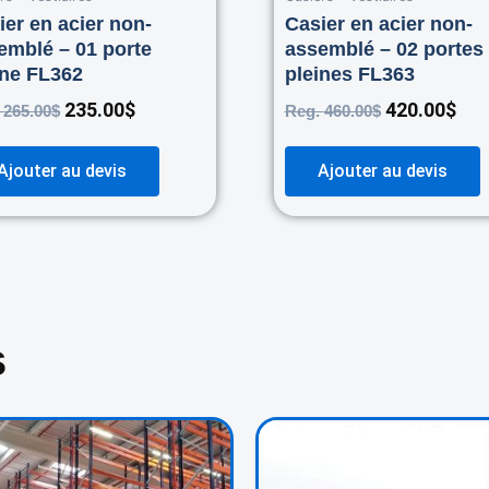
ier en acier non-
Casier en acier non-
emblé – 01 porte
assemblé – 02 portes
ine FL362
pleines FL363
235.00
$
420.00
$
.
265.00
$
Reg.
460.00
$
Ajouter au devis
Ajouter au devis
s