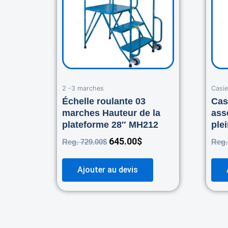
2 -3 marches
Casie
Échelle roulante 03
Cas
marches Hauteur de la
ass
plateforme 28″ MH212
ple
645.00
$
Reg.
729.00
$
Reg
Ajouter au devis