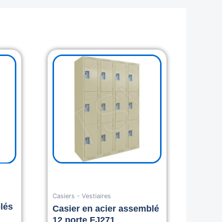
Current
price
is:
.
1,285.00$.
Casiers - Vestiaires
lés
Casier en acier assemblé
12 porte FJ271