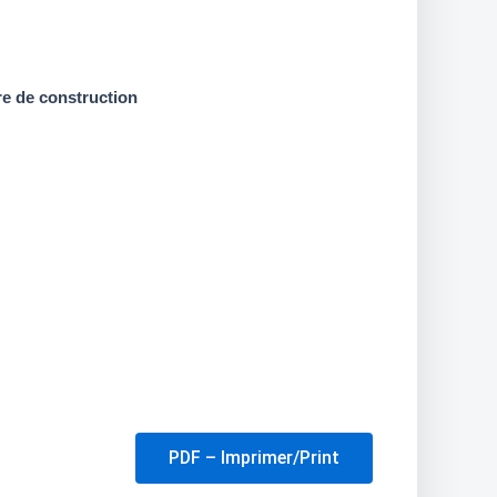
ent
e
ire de construction
00$.
PDF – Imprimer/Print