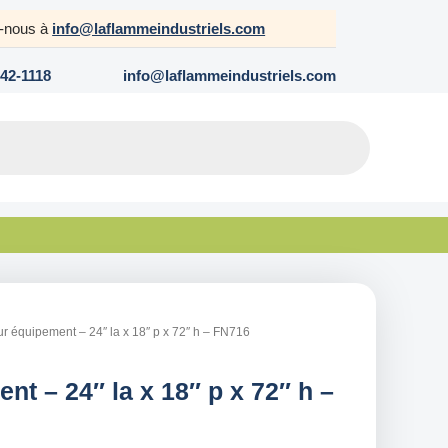
z-nous à
info@laflammeindustriels.com
642-1118
info@laflammeindustriels.com
ur équipement – 24″ la x 18″ p x 72″ h – FN716
nt – 24″ la x 18″ p x 72″ h –