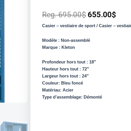
Original
Curr
Reg.
695.00
$
655.00
$
price
pric
Casier – vestiaire de sport / Casier – vestia
was:
is:
Modèle : Non-assemblé
Marque : Kleton
695.00$.
655.
Profondeur hors tout : 18″
Hauteur hors tout : 72″
Largeur hors tout : 24″
Couleur: Bleu foncé
Matériau: Acier
Type d’assemblage: Démonté