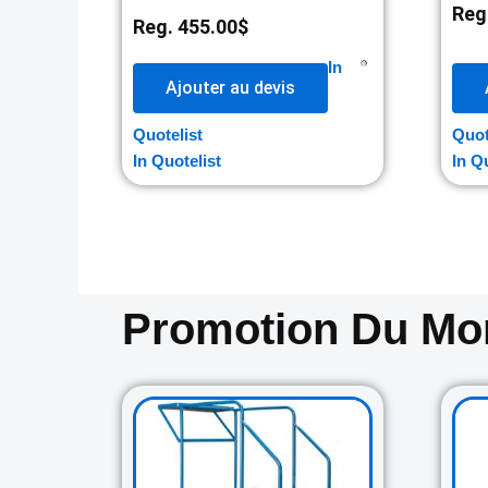
Reg
Reg.
455.00
$
In
Ajouter au devis
Quotelist
Quot
In Quotelist
In Q
Promotion Du M
Original
Current
price
price
was:
is:
729.00$.
645.00$.