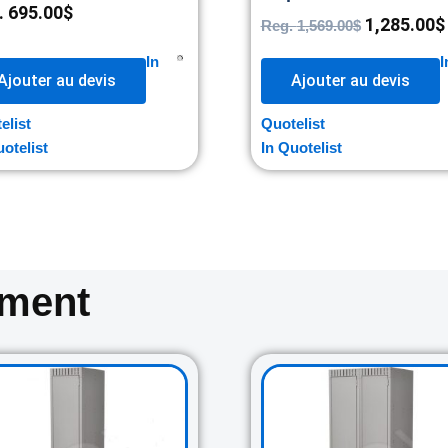
.
695.00
$
1,285.00
$
Reg.
1,569.00
$
In
I
Ajouter au devis
Ajouter au devis
elist
Quotelist
uotelist
In Quotelist
oment
Original
Current
Original
Cur
price
price
price
pri
was:
is:
was:
is:
265.00$.
235.00$.
460.00$.
420