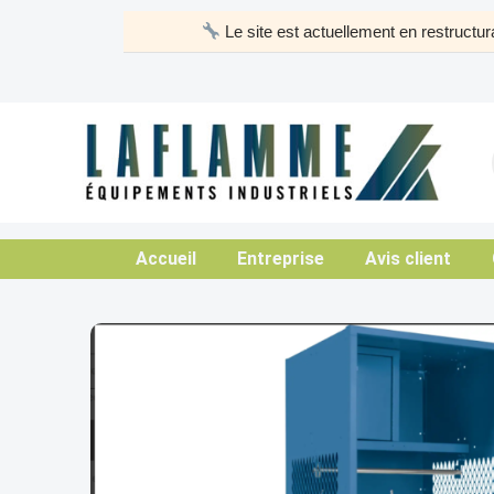
Aller
Le site est actuellement en restruct
au
contenu
Accueil
Entreprise
Avis client