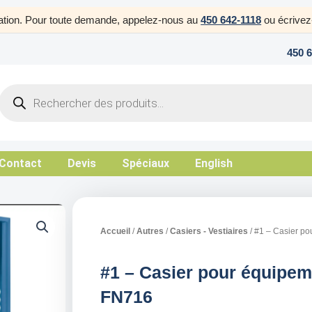
uration. Pour toute demande, appelez-nous au
450 642-1118
ou écrive
450 
Products
search
Contact
Devis
Spéciaux
English
Accueil
/
Autres
/
Casiers - Vestiaires
/ #1 – Casier po
#1 – Casier pour équipeme
FN716