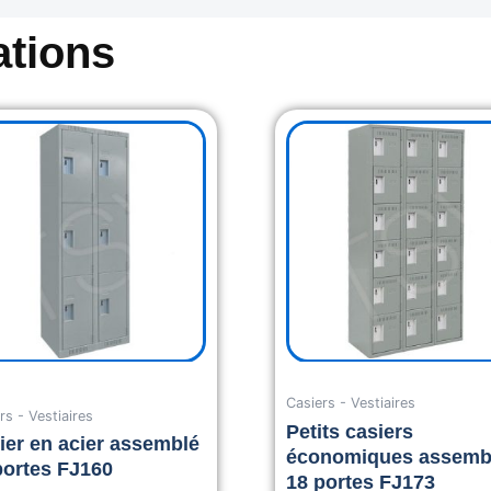
tions
Original
price
was:
1,569.00$
Casiers - Vestiaires
rs - Vestiaires
Petits casiers
ier en acier assemblé
économiques assemb
portes FJ160
18 portes FJ173