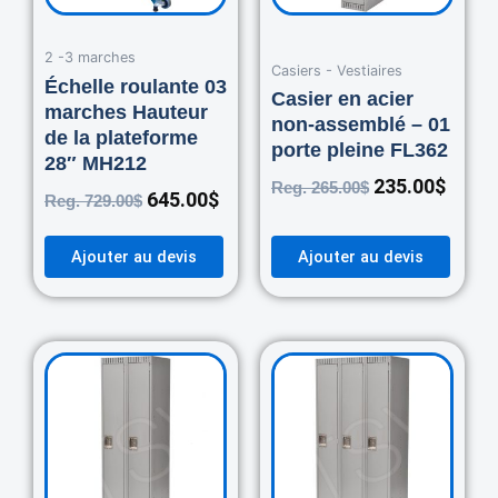
2 -3 marches
Casiers - Vestiaires
Échelle roulante 03
Casier en acier
marches Hauteur
non-assemblé – 01
de la plateforme
porte pleine FL362
28″ MH212
235.00
$
Reg.
265.00
$
645.00
$
Reg.
729.00
$
Ajouter au devis
Ajouter au devis
Original
Current
Original
Curre
price
price
price
price
was:
is:
was:
is:
460.00$.
420.00$.
670.00$.
550.0