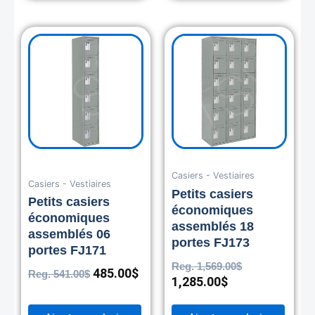
Original
Current
Current
Original
price
price
price
price
was:
is:
is:
was:
541.00$.
485.00$.
1,285.00$.
1,569.00$.
Casiers - Vestiaires
Casiers - Vestiaires
Petits casiers
Petits casiers
économiques
économiques
assemblés 18
assemblés 06
portes FJ173
portes FJ171
Reg.
1,569.00
$
485.00
$
Reg.
541.00
$
1,285.00
$