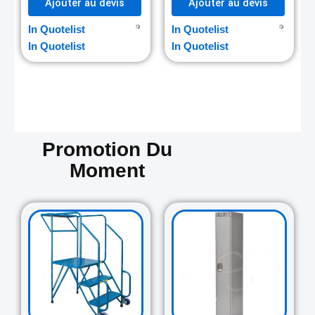
Ajouter au devis
Ajouter au devis
In Quotelist
In Quotelist
In Quotelist
In Quotelist
Promotion Du
Moment
Original
Current
Original
Curre
price
price
price
price
was:
is:
was:
is:
729.00$.
645.00$.
265.00$.
235.0