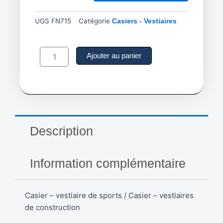
UGS
FN715
Catégorie
Casiers - Vestiaires
quantité
de
Ajouter au panier
#3
-
Casier
pour
équipement
-
24"
Description
la
x
24"
Information complémentaire
p
x
72"
Casier – vestiaire de sports / Casier – vestiaires
h
-
de construction
FN715