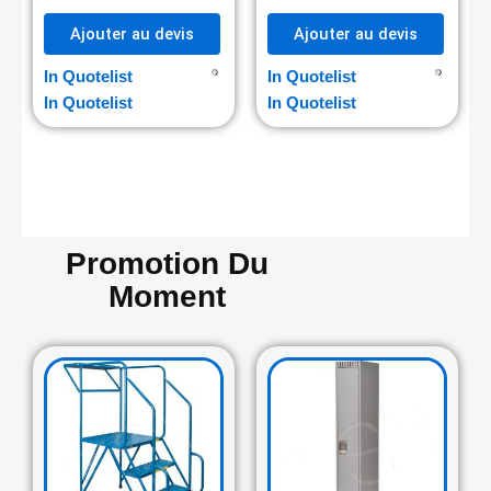
Ajouter au devis
Ajouter au devis
In Quotelist
In Quotelist
In Quotelist
In Quotelist
Promotion Du
Moment
Original
Current
Original
Curre
price
price
price
price
was:
is:
was:
is:
729.00$.
645.00$.
265.00$.
235.0