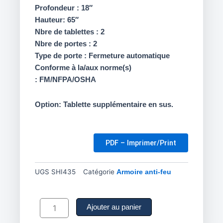
Profondeur : 18″
Hauteur: 65″
Nbre de tablettes : 2
Nbre de portes : 2
Type de porte : Fermeture automatique
Conforme à la/aux norme(s)
: FM/NFPA/OSHA
Option: Tablette supplémentaire en sus.
PDF – Imprimer/Print
UGS
SHI435
Catégorie
Armoire anti-feu
quantité
de
Ajouter au panier
Armoire