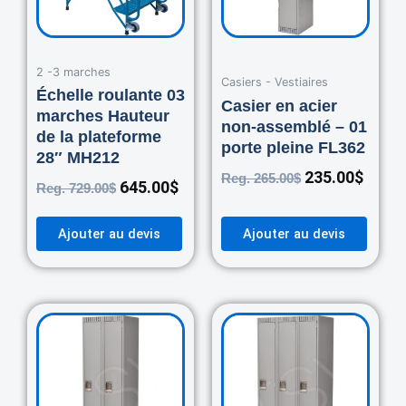
2 -3 marches
Casiers - Vestiaires
Échelle roulante 03
Casier en acier
marches Hauteur
non-assemblé – 01
de la plateforme
porte pleine FL362
28″ MH212
235.00
$
Reg.
265.00
$
645.00
$
Reg.
729.00
$
Ajouter au devis
Ajouter au devis
Original
Current
Original
Curre
price
price
price
price
was:
is:
was:
is:
460.00$.
420.00$.
670.00$.
550.0