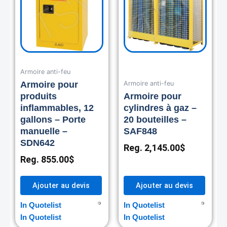
Armoire anti-feu
Armoire anti-feu
Armoire pour
produits
Armoire pour
inflammables, 12
cylindres à gaz –
gallons – Porte
20 bouteilles –
manuelle –
SAF848
SDN642
Reg.
2,145.00
$
Reg.
855.00
$
Ajouter au devis
Ajouter au devis
In Quotelist
In Quotelist
In Quotelist
In Quotelist