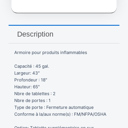
pour
liquides
corrosifs,
45
gallons,
43"
Description
x
65"
x
Armoire pour produits inflammables
18"
Portes
fermeture
Capacité : 45 gal.
automatique
Largeur: 43″
-
Profondeur : 18″
SHI435
Hauteur: 65″
Nbre de tablettes : 2
Nbre de portes : 1
Type de porte : Fermeture automatique
Conforme à la/aux norme(s) : FM/NFPA/OSHA
Option: Tablette supplémentaire en sus.