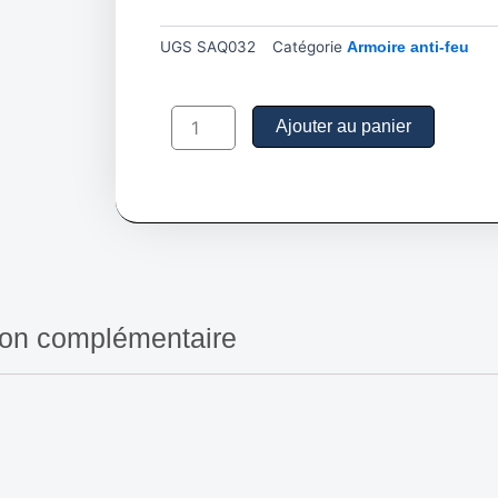
UGS
SAQ032
Catégorie
Armoire anti-feu
quantité
de
Ajouter au panier
Armoire
pour
produits
inflammables,
22
gallons
-
Porte
manuelle
ion complémentaire
-
SAQ032