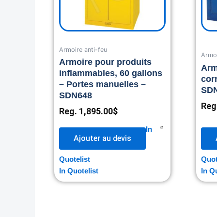
Armoire anti-feu
Armoi
Armoire pour produits
Arm
inflammables, 60 gallons
cor
– Portes manuelles –
SD
SDN648
Reg
Reg.
1,895.00
$
In
Ajouter au devis
Quotelist
Quot
In Quotelist
In Q