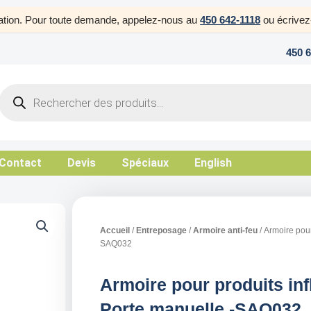
uration. Pour toute demande, appelez-nous au
450 642-1118
ou écrive
450 
Products
search
Contact
Devis
Spéciaux
English
Accueil
/
Entreposage
/
Armoire anti-feu
/ Armoire pou
SAQ032
Armoire pour produits in
Porte manuelle -SAQ032