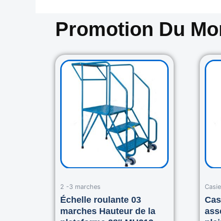
Promotion Du M
Original
Current
price
price
was:
is:
729.00$.
645.00$.
2 -3 marches
Casie
Échelle roulante 03
Cas
marches Hauteur de la
ass