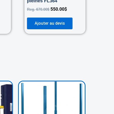
pleines FL364
550.00
$
Reg.
670.00
$
Ajouter au devis