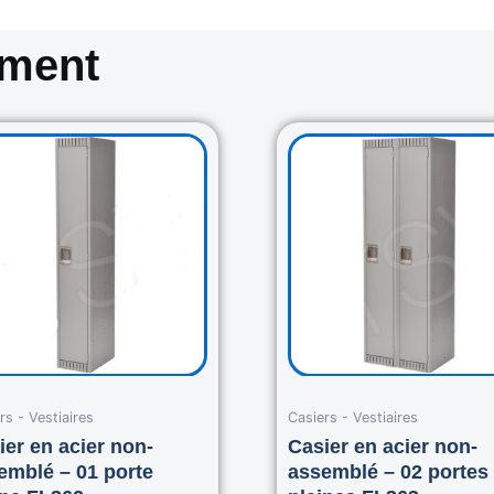
oment
Original
Current
Original
Cur
price
price
price
pri
was:
is:
was:
is:
265.00$.
235.00$.
460.00$.
420
rs - Vestiaires
Casiers - Vestiaires
ier en acier non-
Casier en acier non-
emblé – 01 porte
assemblé – 02 portes