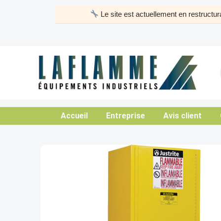
Aller
Le site est actuellement en restruct
au
contenu
Accueil
Entreprise
Avis client