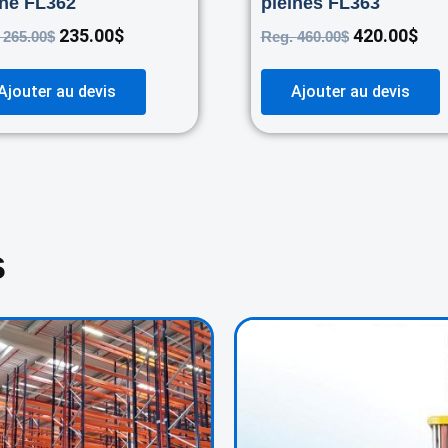
ine FL362
pleines FL363
235.00
$
420.00
$
.
265.00
$
Reg.
460.00
$
Ajouter au devis
Ajouter au devis
s