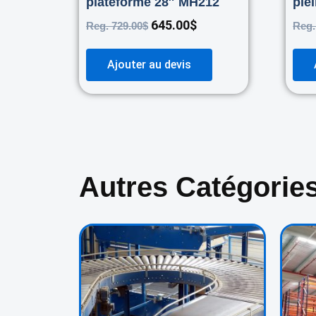
plateforme 28″ MH212
ple
645.00
$
Reg.
729.00
$
Reg
Ajouter au devis
Autres Catégorie