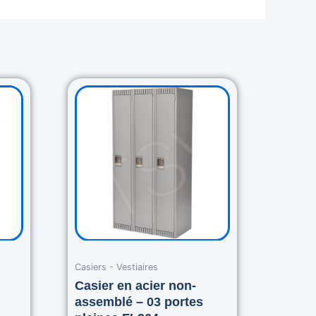
rent
Original
Current
ce
price
price
was:
is:
.00$.
670.00$.
550.00$.
Casiers - Vestiaires
Casier en acier non-
assemblé – 03 portes