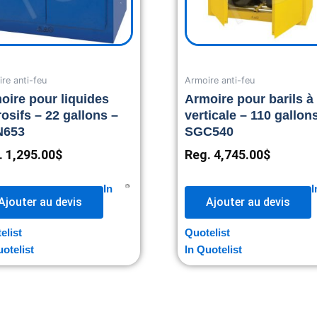
re anti-feu
Armoire anti-feu
oire pour liquides
Armoire pour barils à 
rosifs – 22 gallons –
verticale – 110 gallon
N653
SGC540
.
1,295.00
$
Reg.
4,745.00
$
In
I
Ajouter au devis
Ajouter au devis
elist
Quotelist
uotelist
In Quotelist