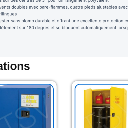
bles sur des centres de 3″ pour un rangement polyvalent
ts doubles avec pare-flammes, quatre pieds ajustables avec d
rilingues
ter sans plomb durable et offrant une excellente protection c
plètement sur 180 degrés et se bloquent automatiquement lors
tions