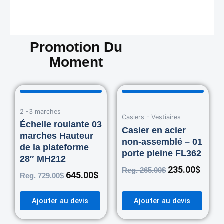
Promotion Du
Moment
Original
Current
Original
Curre
price
price
price
price
2 -3 marches
was:
is:
was:
is:
Casiers - Vestiaires
729.00$.
645.00$.
265.00$.
235.0
Échelle roulante 03
Casier en acier
marches Hauteur
non-assemblé – 01
de la plateforme
porte pleine FL362
28″ MH212
235.00
$
Reg.
265.00
$
645.00
$
Reg.
729.00
$
Ajouter au devis
Ajouter au devis