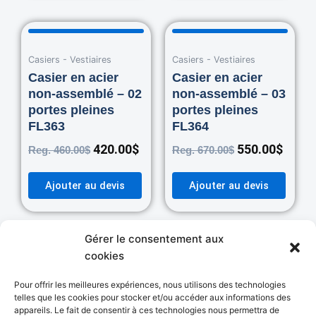
Original
Current
Original
Curre
price
price
price
price
Casiers - Vestiaires
was:
is:
Casiers - Vestiaires
was:
is:
460.00$.
420.00$.
670.00$.
550.0
Casier en acier
Casier en acier
non-assemblé – 02
non-assemblé – 03
portes pleines
portes pleines
FL363
FL364
420.00
$
550.00
$
Reg.
460.00
$
Reg.
670.00
$
Ajouter au devis
Ajouter au devis
Gérer le consentement aux
cookies
Pour offrir les meilleures expériences, nous utilisons des technologies
Autres Catégories
telles que les cookies pour stocker et/ou accéder aux informations des
appareils. Le fait de consentir à ces technologies nous permettra de