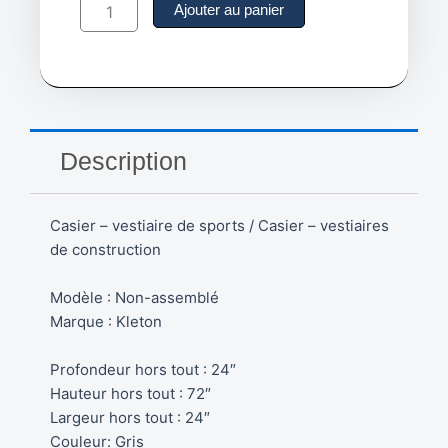
de
Ajouter au panier
#3
Casier
pour
équipement
-
24"
la
Description
x
24"
p
Casier – vestiaire de sports / Casier – vestiaires
x
de construction
72"
h
-
Modèle : Non-assemblé
FN466
Marque : Kleton
Profondeur hors tout : 24″
Hauteur hors tout : 72″
Largeur hors tout : 24″
Couleur: Gris