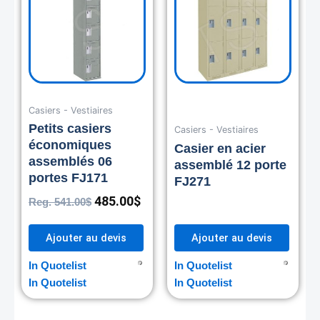
541.00$.
485.00$.
Casiers - Vestiaires
Petits casiers
Casiers - Vestiaires
économiques
Casier en acier
assemblés 06
assemblé 12 porte
portes FJ171
FJ271
485.00
$
Reg.
541.00
$
Ajouter au devis
Ajouter au devis
In Quotelist
In Quotelist
In Quotelist
In Quotelist