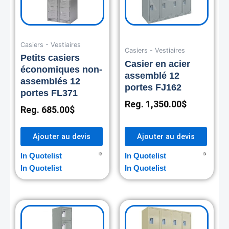
Casiers - Vestiaires
Casiers - Vestiaires
Petits casiers
Casier en acier
économiques non-
assemblé 12
assemblés 12
portes FJ162
portes FL371
Reg.
1,350.00
$
Reg.
685.00
$
Ajouter au devis
Ajouter au devis
In Quotelist
In Quotelist
In Quotelist
In Quotelist
Original
Current
price
price
was:
is: