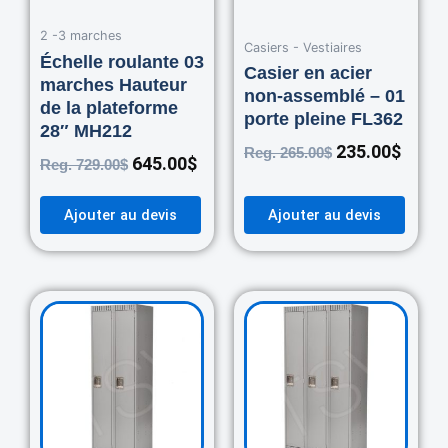
2 -3 marches
Casiers - Vestiaires
Échelle roulante 03
Casier en acier
marches Hauteur
non-assemblé – 01
de la plateforme
porte pleine FL362
28″ MH212
235.00
$
Reg.
265.00
$
645.00
$
Reg.
729.00
$
Ajouter au devis
Ajouter au devis
Original
Current
Original
Curre
price
price
price
price
was:
is:
was:
is:
460.00$.
420.00$.
670.00$.
550.0