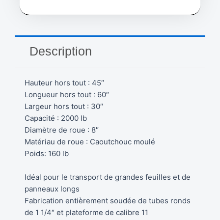
panneaux
robuste,
60"
x
30"
Description
x
45",
Capacité
Hauteur hors tout : 45″
2000
Longueur hors tout : 60″
lb
/
Largeur hors tout : 30″
ML362
Capacité : 2000 lb
Diamètre de roue : 8″
Matériau de roue : Caoutchouc moulé
Poids: 160 lb
Idéal pour le transport de grandes feuilles et de
panneaux longs
Fabrication entièrement soudée de tubes ronds
de 1 1/4″ et plateforme de calibre 11