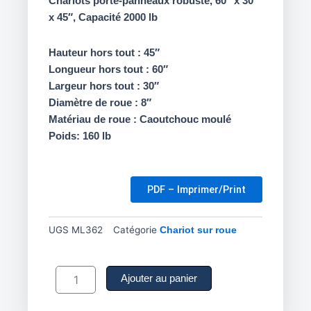
Chariots porte-panneaux robuste, 60″ x 30″
x 45″, Capacité 2000 lb
Hauteur hors tout : 45″
Longueur hors tout : 60″
Largeur hors tout : 30″
Diamètre de roue : 8″
Matériau de roue : Caoutchouc moulé
Poids: 160 lb
PDF – Imprimer/Print
UGS
ML362
Catégorie
Chariot sur roue
quantité
de
Ajouter au panier
Chariot
porte-