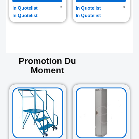
In Quotelist
In Quotelist
In Quotelist
In Quotelist
Promotion Du
Moment
Original
Current
Original
Curre
price
price
price
price
was:
is:
was:
is:
729.00$.
645.00$.
265.00$.
235.0