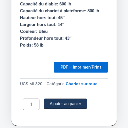
Capacité du diable: 600 lb
Capacité du chariot à plateforme: 800 lb
Hauteur hors tout: 45″
Largeur hors tout: 14″
Couleur: Bleu
Profondeur hors tout: 43″
Poids: 58 lb
PDF – Imprimer/Print
UGS
ML320
Catégorie
Chariot sur roue
quantité
de
Ajouter au panier
Chariot
transformable
de
luxe