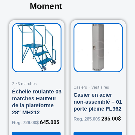
Moment
Original
Current
Original
Curre
price
price
price
price
was:
is:
was:
is:
729.00$.
645.00$.
265.00$.
235.0
2 -3 marches
Casiers - Vestiaires
Échelle roulante 03
Casier en acier
marches Hauteur
non-assemblé – 01
de la plateforme
porte pleine FL362
28″ MH212
235.00
$
Reg.
265.00
$
645.00
$
Reg.
729.00
$