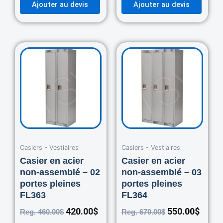
Ajouter au devis
Ajouter au devis
Original
Current
Original
Curre
price
price
price
price
was:
is:
was:
is:
460.00$.
420.00$.
670.00$.
550.0
Casiers - Vestiaires
Casiers - Vestiaires
Casier en acier
Casier en acier
non-assemblé – 02
non-assemblé – 03
portes pleines
portes pleines
FL363
FL364
420.00
$
550.00
$
Reg.
460.00
$
Reg.
670.00
$