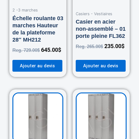
2 -3 marches
Casiers - Vestiaires
Échelle roulante 03
Casier en acier
marches Hauteur
non-assemblé – 01
de la plateforme
porte pleine FL362
28″ MH212
235.00
$
Reg.
265.00
$
645.00
$
Reg.
729.00
$
Ajouter au devis
Ajouter au devis
Original
Current
Original
Curre
price
price
price
price
was:
is:
was:
is:
460.00$.
420.00$.
670.00$.
550.0