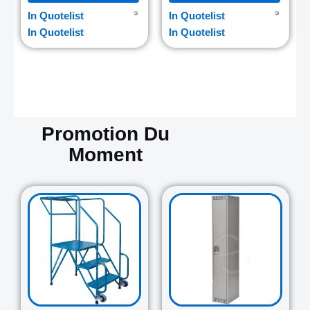
In Quotelist
In Quotelist
In Quotelist
In Quotelist
Promotion Du
Moment
Original
Current
Original
Curre
price
price
price
price
was:
is:
was:
is:
729.00$.
645.00$.
265.00$.
235.0