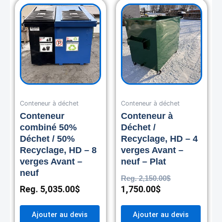
Current
Original
price
price
is:
was:
1,750.00$.
2,150.00$.
Conteneur à déchet
Conteneur à déchet
Conteneur
Conteneur à
combiné 50%
Déchet /
Déchet / 50%
Recyclage, HD – 4
Recyclage, HD – 8
verges Avant –
verges Avant –
neuf – Plat
neuf
Reg.
2,150.00
$
Reg.
5,035.00
$
1,750.00
$
Ajouter au devis
Ajouter au devis