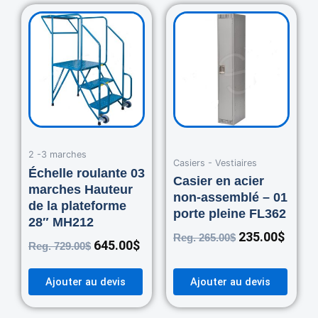
Original
Current
Original
Curre
price
price
price
price
was:
is:
was:
is:
729.00$.
645.00$.
265.00$.
235.0
2 -3 marches
Casiers - Vestiaires
Échelle roulante 03
Casier en acier
marches Hauteur
non-assemblé – 01
de la plateforme
porte pleine FL362
28″ MH212
235.00
$
Reg.
265.00
$
645.00
$
Reg.
729.00
$
Ajouter au devis
Ajouter au devis