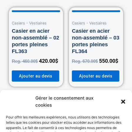
Original
Current
Original
Curre
price
price
price
price
Casiers - Vestiaires
was:
is:
Casiers - Vestiaires
was:
is:
460.00$.
420.00$.
670.00$.
550.0
Casier en acier
Casier en acier
non-assemblé – 02
non-assemblé – 03
portes pleines
portes pleines
FL363
FL364
420.00
$
550.00
$
Reg.
460.00
$
Reg.
670.00
$
Ajouter au devis
Ajouter au devis
Gérer le consentement aux
cookies
Pour offrir les meilleures expériences, nous utilisons des technologies
Autres Catégories
telles que les cookies pour stocker et/ou accéder aux informations des
appareils. Le fait de consentir à ces technologies nous permettra de
MANUTENTION
ENTREPOSAGE