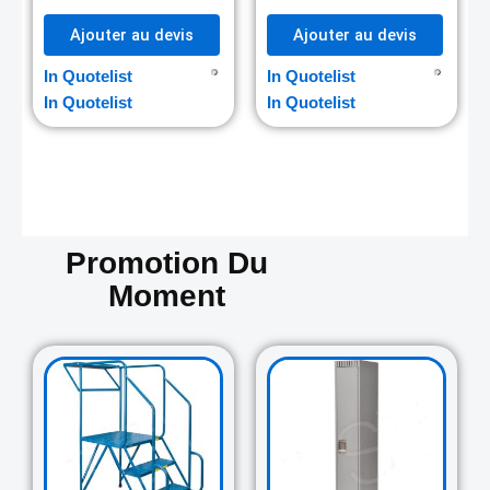
Ajouter au devis
Ajouter au devis
In Quotelist
In Quotelist
In Quotelist
In Quotelist
Promotion Du
Moment
Original
Current
Original
Curre
price
price
price
price
was:
is:
was:
is:
729.00$.
645.00$.
265.00$.
235.0