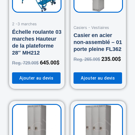
2 -3 marches
Casiers - Vestiaires
Échelle roulante 03
Casier en acier
marches Hauteur
non-assemblé – 01
de la plateforme
porte pleine FL362
28″ MH212
235.00
$
Reg.
265.00
$
645.00
$
Reg.
729.00
$
Ajouter au devis
Ajouter au devis
Original
Current
Original
Curre
price
price
price
price
was:
is:
was:
is:
460.00$.
420.00$.
670.00$.
550.0