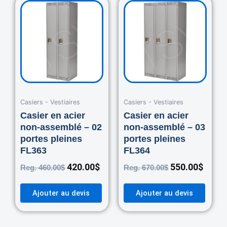
Original
Current
Original
Curre
price
price
price
price
was:
is:
was:
is:
460.00$.
420.00$.
670.00$.
550.0
Casiers - Vestiaires
Casiers - Vestiaires
Casier en acier
Casier en acier
non-assemblé – 02
non-assemblé – 03
portes pleines
portes pleines
FL363
FL364
420.00
$
550.00
$
Reg.
460.00
$
Reg.
670.00
$
Ajouter au devis
Ajouter au devis