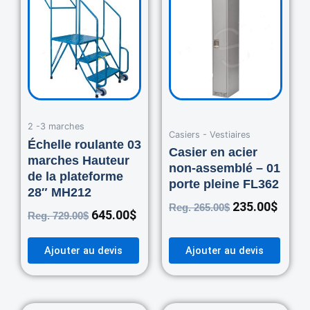
price
price
price
price
was:
is:
was:
is:
729.00$.
645.00$.
265.00$.
235.0
2 -3 marches
Casiers - Vestiaires
Échelle roulante 03
Casier en acier
marches Hauteur
non-assemblé – 01
de la plateforme
porte pleine FL362
28″ MH212
235.00
$
Reg.
265.00
$
645.00
$
Reg.
729.00
$
Ajouter au devis
Ajouter au devis