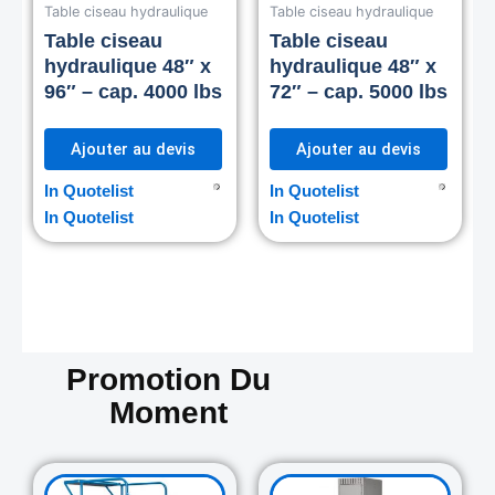
Table ciseau hydraulique
Table ciseau hydraulique
Table ciseau
Table ciseau
hydraulique 48″ x
hydraulique 48″ x
96″ – cap. 4000 lbs
72″ – cap. 5000 lbs
Ajouter au devis
Ajouter au devis
In Quotelist
In Quotelist
In Quotelist
In Quotelist
Promotion Du
Moment
Original
Current
Original
Curre