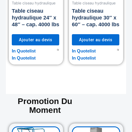
Table ciseau hydraulique
Table ciseau hydraulique
Table ciseau
Table ciseau
hydraulique 24″ x
hydraulique 30″ x
48″ – cap. 4000 lbs
60″ – cap. 4000 lbs
Ajouter au devis
Ajouter au devis
In Quotelist
In Quotelist
In Quotelist
In Quotelist
Promotion Du
Moment
Original
Current
Original
Curre