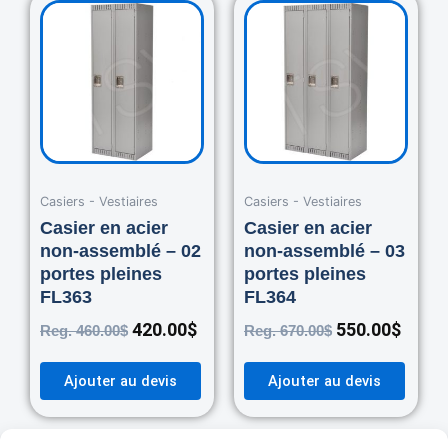
Original
Current
Original
Curre
price
price
price
price
was:
is:
was:
is:
460.00$.
420.00$.
670.00$.
550.0
Casiers - Vestiaires
Casiers - Vestiaires
Casier en acier
Casier en acier
non-assemblé – 02
non-assemblé – 03
portes pleines
portes pleines
FL363
FL364
420.00
$
550.00
$
Reg.
460.00
$
Reg.
670.00
$
Ajouter au devis
Ajouter au devis