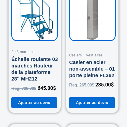
price
price
price
price
was:
is:
was:
is:
729.00$.
645.00$.
265.00$.
235.0
2 -3 marches
Casiers - Vestiaires
Échelle roulante 03
Casier en acier
marches Hauteur
non-assemblé – 01
de la plateforme
porte pleine FL362
28″ MH212
235.00
$
Reg.
265.00
$
645.00
$
Reg.
729.00
$
Ajouter au devis
Ajouter au devis