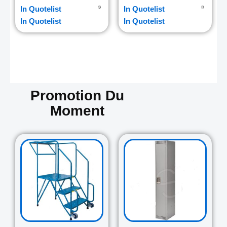
In Quotelist
In Quotelist
In Quotelist
In Quotelist
Promotion Du
Moment
Original
Current
Original
Curre
price
price
price
price
was:
is:
was:
is:
729.00$.
645.00$.
265.00$.
235.0