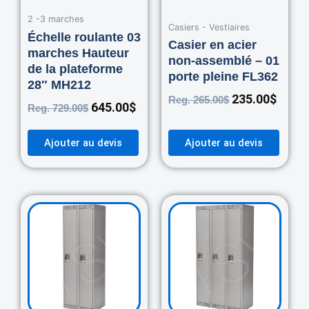
2 -3 marches
Casiers - Vestiaires
Échelle roulante 03
Casier en acier
marches Hauteur
non-assemblé – 01
de la plateforme
porte pleine FL362
28″ MH212
235.00
$
Reg.
265.00
$
645.00
$
Reg.
729.00
$
Ajouter au devis
Ajouter au devis
Original
Current
Original
Curre
price
price
price
price
was:
is:
was:
is:
460.00$.
420.00$.
670.00$.
550.0