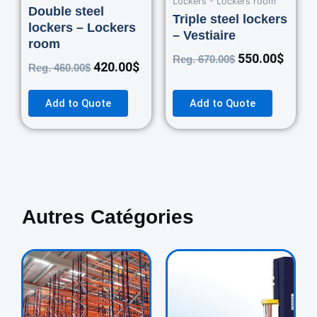
Lockers - Lockers room
Double steel
Triple steel lockers
lockers – Lockers
– Vestiaire
room
550.00
$
Reg.
670.00
$
420.00
$
Reg.
460.00
$
Add to Quote
Add to Quote
Autres Catégories