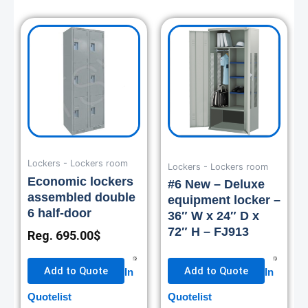
Lockers - Lockers room
Lockers - Lockers room
Economic lockers
#6 New – Deluxe
assembled double
equipment locker –
6 half-door
36″ W x 24″ D x
72″ H – FJ913
Reg.
695.00
$
Add to Quote
Add to Quote
In
In
Quotelist
Quotelist