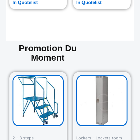
In Quotelist
In Quotelist
Promotion Du
Moment
Original
Current
Original
Curre
price
price
price
price
was:
is:
was:
is:
729.00$.
645.00$.
265.00$.
235.0
2 - 3 steps
Lockers - Lockers room