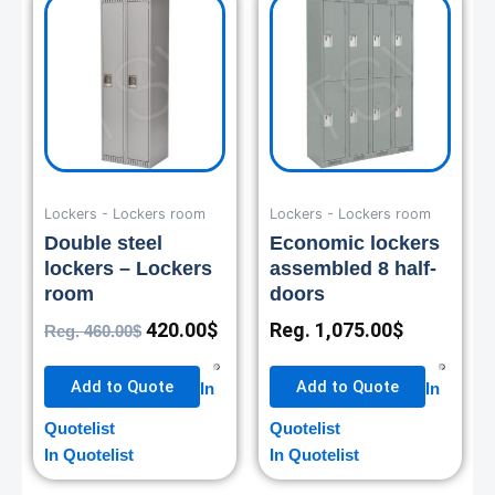
price
price
was:
is:
460.00$.
420.00$.
Lockers - Lockers room
Lockers - Lockers room
Double steel
Economic lockers
lockers – Lockers
assembled 8 half-
room
doors
420.00
$
Reg.
1,075.00
$
Reg.
460.00
$
Add to Quote
Add to Quote
In
In
Quotelist
Quotelist
In Quotelist
In Quotelist