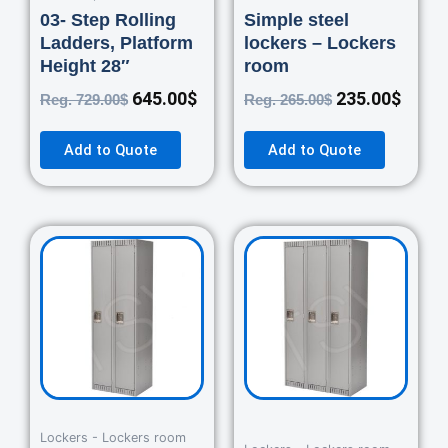
03- Step Rolling
Simple steel
Ladders, Platform
lockers – Lockers
Height 28″
room
645.00
$
235.00
$
Reg.
729.00
$
Reg.
265.00
$
Add to Quote
Add to Quote
Original
Current
Original
Curre
price
price
price
price
was:
is:
was:
is:
460.00$.
420.00$.
670.00$.
550.0
Lockers - Lockers room