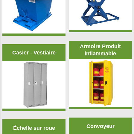
&nbsp;
&nbsp;
Armoire Produit
Casier - Vestiaire
inflammable
&nbsp;
&nbsp;
Convoyeur
Échelle sur roue