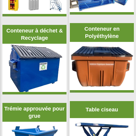
&nbsp;
&nbsp;
Conteneur en
Conteneur à déchet &
Polyéthylène
Recyclage
&nbsp;
&nbsp;
Trémie approuvée pour
Table ciseau
grue