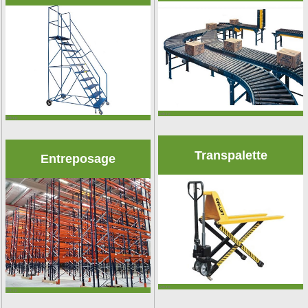
&nbsp;
&nbsp;
Transpalette
Entreposage
&nbsp;
&nbsp;