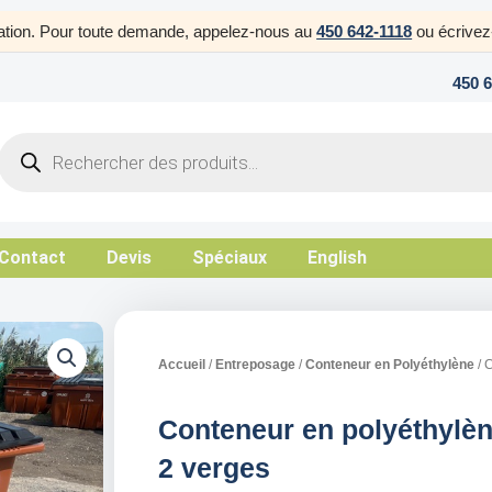
uration. Pour toute demande, appelez-nous au
450 642-1118
ou écrive
450 
Products
search
Contact
Devis
Spéciaux
English
Accueil
/
Entreposage
/
Conteneur en Polyéthylène
/ 
Conteneur en polyéthylè
2 verges