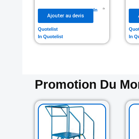
In
Ajouter au devis
Quotelist
Quot
In Quotelist
In Q
Promotion Du M
Original
Current
price
price
was:
is:
729.00$.
645.00$.