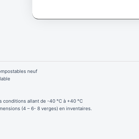
en
polyéthylène
pour
matière
compostable
2
verges
ompostables neuf
lable
 conditions allant de -40 °C à +40 °C
mensions (4 – 6- 8 verges) en inventaires.