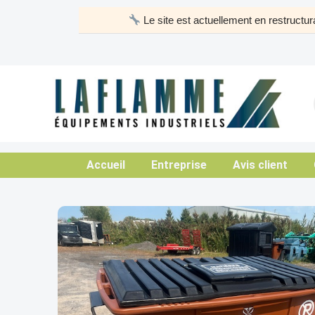
Aller
Le site est actuellement en restruct
au
contenu
Accueil
Entreprise
Avis client