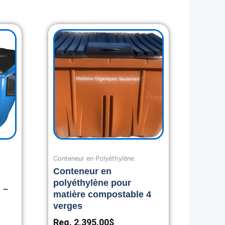
Conteneur en Polyéthylène
Conteneur en
polyéthylène pour
 –
matière compostable 4
verges
Reg.
2,395.00
$