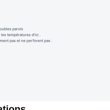
oubles parois
es températures d’ici .
ment pas et ne perforent pas .
tions