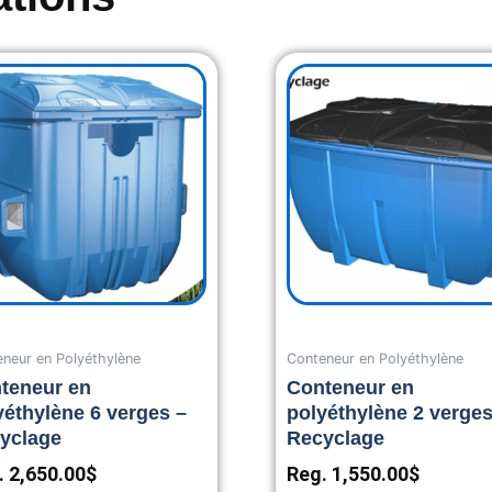
neur en Polyéthylène
Conteneur en Polyéthylène
teneur en
Conteneur en
yéthylène 6 verges –
polyéthylène 2 verges
yclage
Recyclage
.
2,650.00
$
Reg.
1,550.00
$