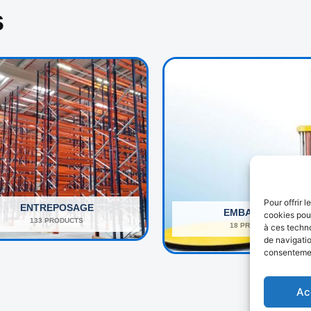
s
Pour offrir 
ENTREPOSAGE
EMBALLAGE
cookies pour
133 PRODUCTS
18 PRODUCTS
à ces techn
de navigatio
consentement
Ac