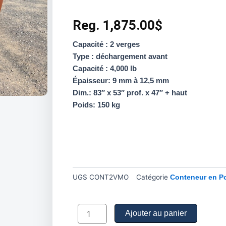
Reg.
1,875.00
$
Capacité : 2 verges
Type : déchargement avant
Capacité : 4,000 lb
Épaisseur: 9 mm à 12,5 mm
Dim.: 83″ x 53″ prof. x 47″ + haut
Poids: 150 kg
UGS
CONT2VMO
Catégorie
Conteneur en P
quantité
de
Ajouter au panier
Conteneur